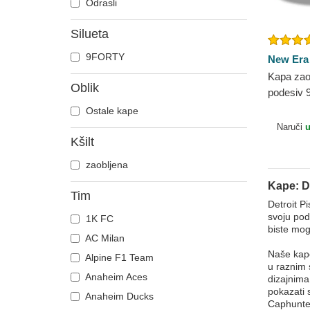
Odrasli
Silueta
9FORTY
New Era
Kapa zao
Oblik
podesiv
League D
Ostale kape
New Era
Naruči
u
Kšilt
zaobljena
Kape: D
Tim
Detroit P
svoju pod
1K FC
biste mog
AC Milan
Naše kape
Alpine F1 Team
u raznim 
Anaheim Aces
dizajnima
pokazati 
Anaheim Ducks
Caphunter