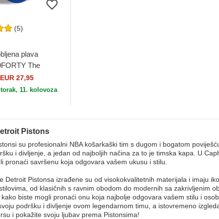
(5)
bljena plava
 9FORTY The
etroit Pistons NBA
EUR 27,95
torak, 11. kolovoza
etroit Pistons
istonsi su profesionalni NBA košarkaški tim s dugom i bogatom poviješć
ršku i divljenje, a jedan od najboljih načina za to je timska kapa. U Ca
li pronaći savršenu koja odgovara vašem ukusu i stilu.
 Detroit Pistonsa izrađene su od visokokvalitetnih materijala i imaju ik
stilovima, od klasičnih s ravnim obodom do modernih sa zakrivljenim o
 kako biste mogli pronaći onu koja najbolje odgovara vašem stilu i os
svoju podršku i divljenje ovom legendarnom timu, a istovremeno izgled
su i pokažite svoju ljubav prema Pistonsima!