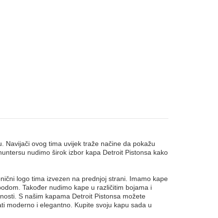
u. Navijači ovog tima uvijek traže načine da pokažu
phuntersu nudimo širok izbor kapa Detroit Pistonsa kako
onični logo tima izvezen na prednjoj strani. Imamo kape
bodom. Također nudimo kape u različitim bojama i
obnosti. S našim kapama Detroit Pistonsa možete
ati moderno i elegantno. Kupite svoju kapu sada u