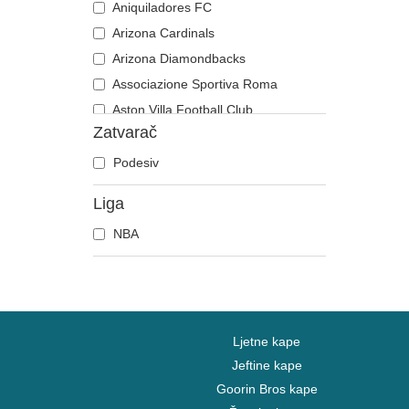
Aniquiladores FC
Arizona Cardinals
Arizona Diamondbacks
Associazione Sportiva Roma
Aston Villa Football Club
Zatvarač
Atlanta Braves
Atlanta Falcons
Podesiv
Boston Bruins
Liga
Boston Celtics
NBA
Boston Red Sox
Brooklyn Nets
Carolina Panthers
Chelsea Football Club
Chicago Bears
Ljetne kape
Chicago Blackhawks
Jeftine kape
Goorin Bros kape
Chicago Bulls