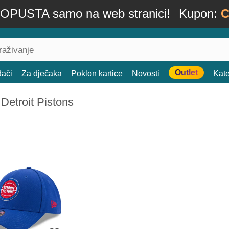
OPUSTA samo na web stranici!
Kupon:
C
Outlet
đači
Za dječaka
Poklon kartice
Novosti
Kate
Detroit Pistons