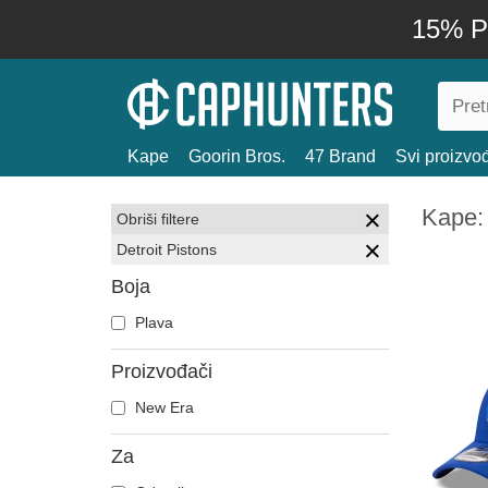
15% P
Kape
Goorin Bros.
47 Brand
Svi proizvo
Kape: 
Obriši filtere
Detroit Pistons
Boja
Plava
Proizvođači
New Era
Za