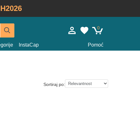
H2026
0
gorije
InstaCap
Pomoć
Sortiraj po: