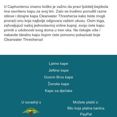
U Caphuntersu znamo koliko je važno da pravi ljubitelj bejzbola
ima savršenu kapu za svoj tim. Zato se trudimo ponuditi razne
stilove i dizajne kapa Clearwater Threshersa kako biste mogli
pronaći onu koja najbolje odgovara vašem ukusu. Osim toga,
zahvaljujući našoj jednostavnoj online kupnji, svoju ćete kapu
primiti u udobnosti svog doma u tren oka. Ne čekajte više i
nabavite idealnu kapu kojom ćete ponosno pokazivati boje
Clearwater Threshersa!
Ljetne kape
Jeftine kape
Goorin Bros kape
Ženske kape
Kape za dječake
U suradnji s
Možete platiti s:
Bilo koja platna kartica
PayPal