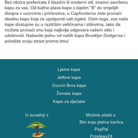
Bez obzira preferirate li klasični ili moderni stil, imamo savršenu
kapu za vas. Od kultne plave kape s bijelim "B" do smjelijih
dizajna s uzorcima i printovima, u Caphuntersu ćete pronaći
idealnu kapu koja će upotpuniti vaš izgled. Osim toga, sve naše
kape dostupne su u različitim veličinama i stilovima, tako da
možete pronaći onu koja najbolje odgovara vašem stilu i
udobnosti. Nabavite jednu od naših kapa Brooklyn Dodgersa i
pokažite svoju strast prema timu!
Ljetne kape
Jeftine kape
Goorin Bros kape
Ženske kape
Kape za dječake
U suradnji s
Možete platiti s:
Bilo koja platna kartica
PayPal
Przelewy24