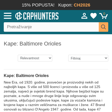
15% POPUSTA!
Kupon:
CH2026
0
Kape: Baltimore Orioles
Kape: Baltimore Orioles
New Era, od 1920. godine, posvećen je proizvodnji nekih od
najboljih kapa. S više od 500 licenci i proizvoda u više od 125
zemalja, najveći je svjetski brend kapa. Njihove bejzbol kape su
poznate, a nude i mnoge druge linije koje odgovaraju svim
ukusima, uključujući podesive kape, kape za vozače kamiona i
krojene kape u raznim veličinama za muškarce i žene. 47 Brand
osnovali su blizanci D'Angelo 1947. godine. Od tada, kape 47