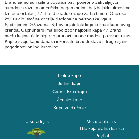
Brand samo su rasle u popularnosti, posebno zahvaljujući
suradnji s raznim američkim nogometnim i bejzbolskim timovima.
Između ostalog, 47 Brand izrađuje kape za Baltimore Oriolese,
koji su dio Istočne divizije Nacionalne bejzbolske lige u
Sjedinjenim Državama. Njihov prijateljski logotip krasi kape ovog
brenda. Caphunters ima širok izbor najboljih kapa 47 Brand,
među kojima ćete sigurno pronaći mnoge modele po svom ukusu.
Kupite svoju kapu danas i iskoristite brzu dostavu i druge sjajne
pogodnosti online kupovine.
Ljetne kape
Jeftine kape
Goorin Bros kape
Ženske kape
Kape za dječake
U suradnji s
Možete platiti s:
Bilo koja platna kartica
PayPal