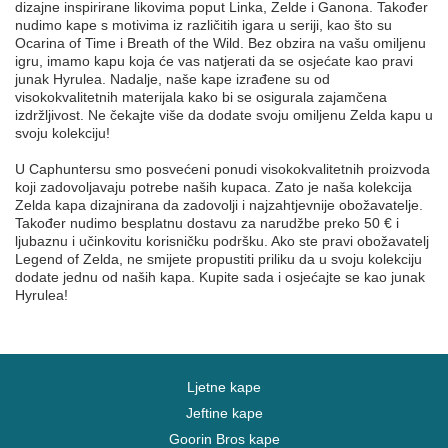
dizajne inspirirane likovima poput Linka, Zelde i Ganona. Također
nudimo kape s motivima iz različitih igara u seriji, kao što su
Ocarina of Time i Breath of the Wild. Bez obzira na vašu omiljenu
igru, imamo kapu koja će vas natjerati da se osjećate kao pravi
junak Hyrulea. Nadalje, naše kape izrađene su od
visokokvalitetnih materijala kako bi se osigurala zajamčena
izdržljivost. Ne čekajte više da dodate svoju omiljenu Zelda kapu u
svoju kolekciju!
U Caphuntersu smo posvećeni ponudi visokokvalitetnih proizvoda
koji zadovoljavaju potrebe naših kupaca. Zato je naša kolekcija
Zelda kapa dizajnirana da zadovolji i najzahtjevnije obožavatelje.
Također nudimo besplatnu dostavu za narudžbe preko 50 € i
ljubaznu i učinkovitu korisničku podršku. Ako ste pravi obožavatelj
Legend of Zelda, ne smijete propustiti priliku da u svoju kolekciju
dodate jednu od naših kapa. Kupite sada i osjećajte se kao junak
Hyrulea!
Ljetne kape
Jeftine kape
Goorin Bros kape