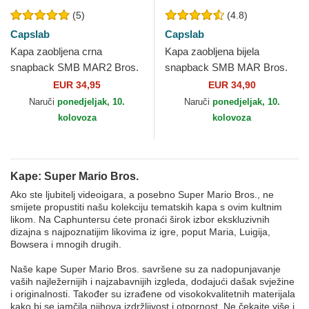
(5)
(4.8)
Capslab
Capslab
Kapa zaobljena crna
Kapa zaobljena bijela
snapback SMB MAR2 Bros.
snapback SMB MAR Bros.
Mario Super Mario Bros.
Mario Super Mario Bros.
EUR 34,95
EUR 34,90
Capslab
Capslab
Naruči
ponedjeljak, 10.
Naruči
ponedjeljak, 10.
kolovoza
kolovoza
Kape: Super Mario Bros.
Ako ste ljubitelj videoigara, a posebno Super Mario Bros., ne
smijete propustiti našu kolekciju tematskih kapa s ovim kultnim
likom. Na Caphuntersu ćete pronaći širok izbor ekskluzivnih
dizajna s najpoznatijim likovima iz igre, poput Maria, Luigija,
Bowsera i mnogih drugih.
Naše kape Super Mario Bros. savršene su za nadopunjavanje
vaših najležernijih i najzabavnijih izgleda, dodajući dašak svježine
i originalnosti. Također su izrađene od visokokvalitetnih materijala
kako bi se jamčila njihova izdržljivost i otpornost. Ne čekajte više i