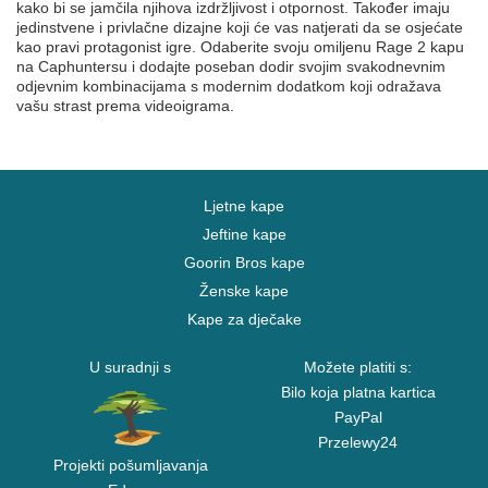
kako bi se jamčila njihova izdržljivost i otpornost. Također imaju
jedinstvene i privlačne dizajne koji će vas natjerati da se osjećate
kao pravi protagonist igre. Odaberite svoju omiljenu Rage 2 kapu
na Caphuntersu i dodajte poseban dodir svojim svakodnevnim
odjevnim kombinacijama s modernim dodatkom koji odražava
vašu strast prema videoigrama.
Ljetne kape
Jeftine kape
Goorin Bros kape
Ženske kape
Kape za dječake
U suradnji s
Možete platiti s:
Bilo koja platna kartica
PayPal
Przelewy24
Projekti pošumljavanja