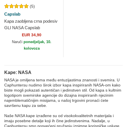
(5)
Capslab
Kapa zaobljena crna podesiv
GLI NASA Capslab
EUR 34,90
Naruči
ponedjeljak, 10.
kolovoza
Kape: NASA
NASA je omiljena tema među entuzijastima znanosti i svemira. U
Caphuntersu nudimo širok izbor kapa inspiriranih NASA-om kako
biste mogli pokazati autentičan i jedinstven stil. Od kapa s kultnim
logotipom svemirske agencije do dizajna inspiriranih njezinim
najemblematičnijim misijama, u našoj trgovini pronaći ćete
savršenu kapu za sebe.
Naše NASA kape izrađene su od visokokvalitetnih materijala i
imaju posebne detalje koji ih čine jedinstvenima. Nadalje, u
Caphuntersu smo posvećeni pružanju iznimne korisničke usluge,