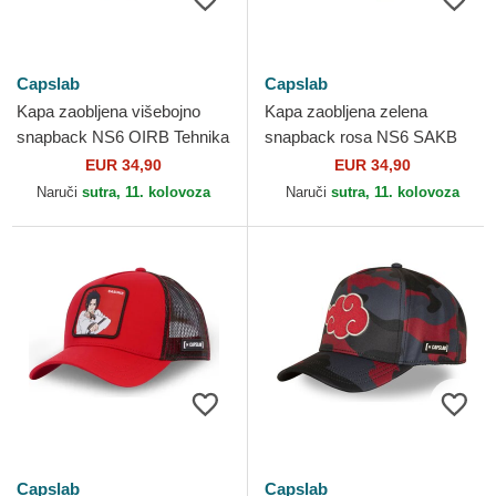
Capslab
Capslab
Kapa zaobljena višebojno
Kapa zaobljena zelena
snapback NS6 OIRB Tehnika
snapback rosa NS6 SAKB
zavođenja Naruto Capslab
Sakura Haruno Naruto
EUR 34,90
EUR 34,90
Capslab
Naruči
sutra, 11. kolovoza
Naruči
sutra, 11. kolovoza
Capslab
Capslab