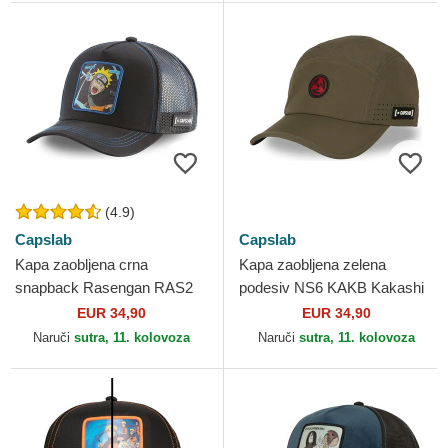
(4.9)
Capslab
Capslab
Kapa zaobljena crna
Kapa zaobljena zelena
snapback Rasengan RAS2
podesiv NS6 KAKB Kakashi
Naruto Uzumaki Naruto
Hatake Naruto Capslab
EUR 34,90
EUR 34,90
Capslab
Naruči
sutra, 11. kolovoza
Naruči
sutra, 11. kolovoza