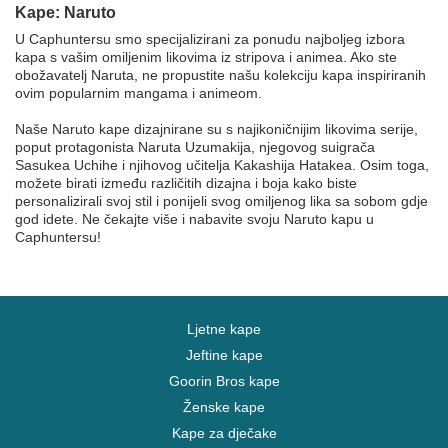
Kape: Naruto
U Caphuntersu smo specijalizirani za ponudu najboljeg izbora
kapa s vašim omiljenim likovima iz stripova i animea. Ako ste
obožavatelj Naruta, ne propustite našu kolekciju kapa inspiriranih
ovim popularnim mangama i animeom.
Naše Naruto kape dizajnirane su s najikoničnijim likovima serije,
poput protagonista Naruta Uzumakija, njegovog suigrača
Sasukea Uchihe i njihovog učitelja Kakashija Hatakea. Osim toga,
možete birati između različitih dizajna i boja kako biste
personalizirali svoj stil i ponijeli svog omiljenog lika sa sobom gdje
god idete. Ne čekajte više i nabavite svoju Naruto kapu u
Caphuntersu!
Ljetne kape
Jeftine kape
Goorin Bros kape
Ženske kape
Kape za dječake