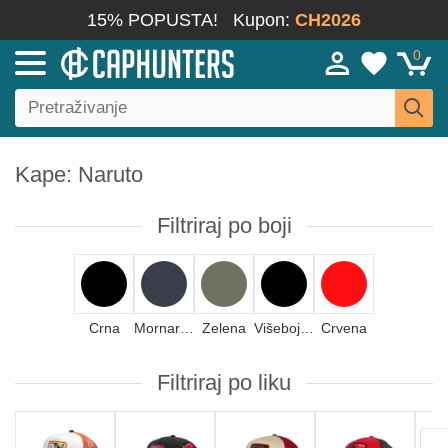
15% POPUSTA!
Kupon:
CH2026
0
Kape: Naruto
Filtriraj po boji
Crna
Mornarsko plava
Zelena
Višebojno
Crvena
Filtriraj po liku