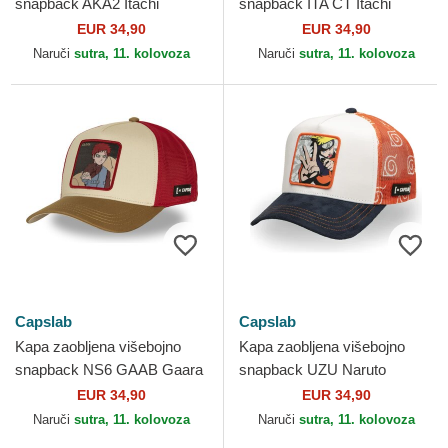
snapback AKA2 Itachi
snapback ITA CT Itachi
Uchiha Naruto Capslab
Uchiha Naruto Capslab
EUR 34,90
EUR 34,90
Naruči
sutra, 11. kolovoza
Naruči
sutra, 11. kolovoza
Capslab
Capslab
Kapa zaobljena višebojno
Kapa zaobljena višebojno
snapback NS6 GAAB Gaara
snapback UZU Naruto
Naruto Capslab
Uzumaki Naruto Capslab
EUR 34,90
EUR 34,90
Naruči
sutra, 11. kolovoza
Naruči
sutra, 11. kolovoza