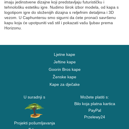
imaju jedinstvene dizajne koji predstavljaju futurističku i
tehnološku estetiku igre. Nudimo širok izbor modela, od kapa s
logotipom igre do složenijih dizajna s reljefnim detaljima i 3D
vezom. U Caphuntersu smo sigurni da ćete pronaći savršenu
kapu koja će upotpuniti vaš stil i pokazati vašu ljubav prema
Horizonu.
Ljetne kape
Jeftine kape
Goorin Bros kape
Ženske kape
Kape za dječake
U suradnji s
Možete platiti s:
Bilo koja platna kartica
PayPal
Przelewy24
Projekti pošumljavanja